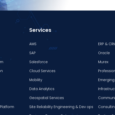
Services
AMS
ERP & CR
SAP
Oracle
em
Salesforce
Murex
on
Cloud Services
Professio
Mobility
Emerging 
Data Analytics
Infrastr
Geospatial Services
Communic
Platform
Site Reliability Engineering & Dev ops
Consultin