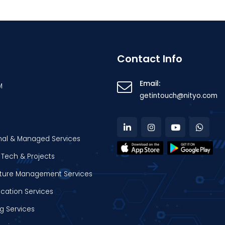
Contact Info
Email:
M
getintouch@nityo.com
nal & Managed Services
Tech & Projects
ucture Management Services
ation Services
g Services