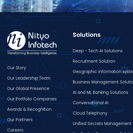
Solutions
Deep - Tech AI Solutions
Recruitment Solution
Our Story
Geographic information syst
Our Leadership Team
Business Management Soluti
Our Global Presence
AI and ML Banking Solutions
Our Portfolio Companies
Conversational AI
Awards & Recognition
Cloud Telephony
Our Partners
Unified Secrets Management 
Careers